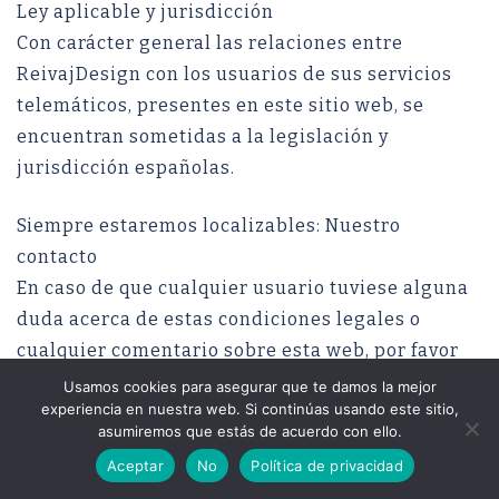
Ley aplicable y jurisdicción
Con carácter general las relaciones entre
ReivajDesign con los usuarios de sus servicios
telemáticos, presentes en este sitio web, se
encuentran sometidas a la legislación y
jurisdicción españolas.
Siempre estaremos localizables: Nuestro
contacto
En caso de que cualquier usuario tuviese alguna
duda acerca de estas condiciones legales o
cualquier comentario sobre esta web, por favor
dirígete a javier@los4desiempre.com o utiliza el
Usamos cookies para asegurar que te damos la mejor
experiencia en nuestra web. Si continúas usando este sitio,
formulario de contacto disponible en el sitio web.
asumiremos que estás de acuerdo con ello.
Aceptar
No
Política de privacidad
Nuestra política de privacidad describe como