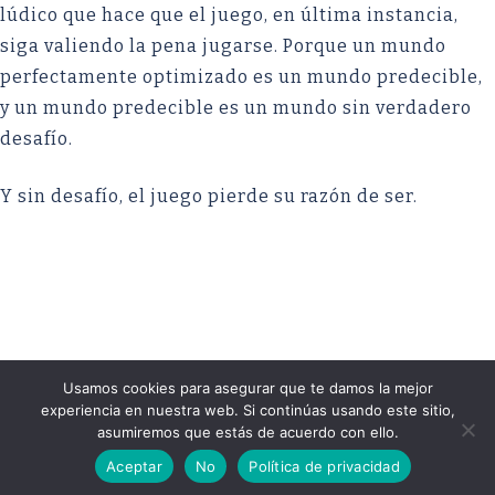
lúdico que hace que el juego, en última instancia,
siga valiendo la pena jugarse. Porque un mundo
perfectamente optimizado es un mundo predecible,
y un mundo predecible es un mundo sin verdadero
desafío.
Y sin desafío, el juego pierde su razón de ser.
Usamos cookies para asegurar que te damos la mejor
experiencia en nuestra web. Si continúas usando este sitio,
© 2026 Reivaj Design. Yo si que creo.. Funciona
asumiremos que estás de acuerdo con ello.
gracias a
Sydney
Aceptar
No
Política de privacidad